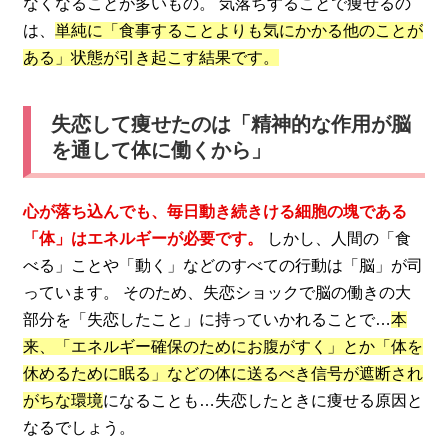
なくなることが多いもの。 気落ちすることで痩せるの
は、
単純に「食事することよりも気にかかる他のことが
ある」状態が引き起こす結果です。
失恋して痩せたのは「精神的な作用が脳
を通して体に働くから」
心が落ち込んでも、毎日動き続きける細胞の塊である
「体」はエネルギーが必要です。
しかし、人間の「食
べる」ことや「動く」などのすべての行動は「脳」が司
っています。 そのため、失恋ショックで脳の働きの大
部分を「失恋したこと」に持っていかれることで…
本
来、「エネルギー確保のためにお腹がすく」とか「体を
休めるために眠る」などの体に送るべき信号が遮断され
がちな環境
になることも…失恋したときに痩せる原因と
なるでしょう。