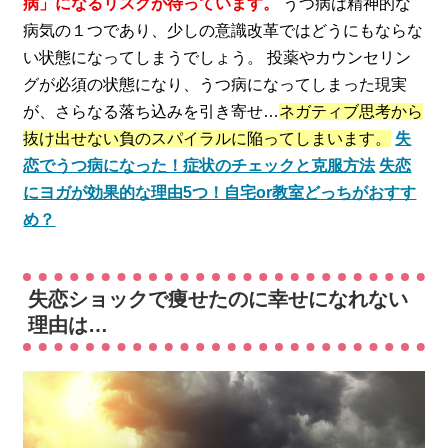
病」になるリスクが待っています。
うつ病は精神的な
病気の１つであり、少しの意識改革ではどうにもならな
い状態になってしまうでしょう。 投薬やカウンセリン
グが必須の状態になり、うつ病になってしまった現実
が、さらなる落ち込みを引き寄せ…
ネガティブ思考から
抜け出せない負のスパイラルに陥ってしまいます。
失
恋でうつ病になった！症状のチェックと克服方法
失恋
にヨガが効果的な理由5つ！自宅or教室どっちがおすす
め？
失恋ショックで痩せたのに幸せになれない
理由は…