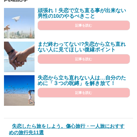
頑張れ！失恋で立ち直る事が出来ない
男性の10のやるべきこと
記事を読む
まだ終わってない!?失恋から立ち直れ
ない人に見てほしい復縁ポイント
記事を読む
失恋から立ち直れない人は…自分のた
めに「３つの呪縛」を解き放て！
記事を読む
失恋したら旅をしよう。傷心旅行・一人旅におすす
めの旅行先11選