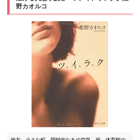
野カオルコ
地方。小さな町。閉鎖的なあの空気。班。体育館の