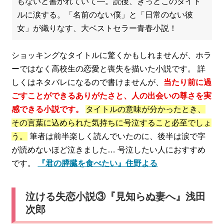
もないと書かれていて―。読後、きっとこのタイト
ルに涙する。「名前のない僕」と「日常のない彼
女」が織りなす、大ベストセラー青春小説！
ショッキングなタイトルに驚くかもしれませんが、ホラ
ーではなく高校生の恋愛と喪失を描いた小説です。 詳
しくはネタバレになるので書けませんが、
当たり前に過
ごすことができるありがたさと、人の出会いの尊さを実
感できる小説です。
タイトルの意味が分かったとき、
その言葉に込められた気持ちに号泣すること必至でしょ
う。
筆者は前半楽しく読んでいたのに、後半は涙で字
が読めないほど泣きました… 号泣したい人におすすめ
です。
『君の膵臓を食べたい』住野よる
泣ける失恋小説③『見知らぬ妻へ』浅田
次郎