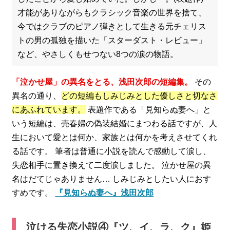
才能がありながらもクラシック音楽の世界を捨て、
今ではクラブのピアノ弾きとして生きる元チェリス
トの男の孤独を描いた「スターダスト・レビュー」
など、やさしくもせつない8つの涙の物語。
「泣かせ屋」の異名をとる、浅田次郎の短編集。
その
異名の通り、
どの短編もしみじみとした優しさと切なさ
にあふれています。
表題作である「見知らぬ妻へ」と
いう短編は、売春婦の偽装結婚にまつわる話ですが、人
生において愛とは何か、家族とは何かを考えさせてくれ
る話です。 筆者は普通に小説を読んで感動して涙し、
失恋相手に置き換えて二度涙しました。 泣かせ屋の異
名はだてじゃありません… しみじみとしたい人におす
すめです。
『見知らぬ妻へ』浅田次郎
泣ける失恋小説④『ツ、イ、ラ、ク』姫