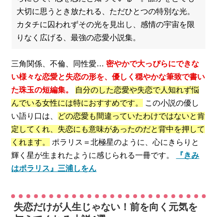
大切に思うとき放たれる、ただひとつの特別な光。
カタチに囚われずその光を見出し、感情の宇宙を限
りなく広げる、最強の恋愛小説集。
三角関係、不倫、同性愛…
密やかで大っぴらにできな
い様々な恋愛と失恋の形を、優しく穏やかな筆致で書い
た珠玉の短編集。
自分のした恋愛や失恋で人知れず悩
んでいる女性には特におすすめです。
この小説の優し
い語り口は、
どの恋愛も間違っていたわけではないと肯
定してくれ、失恋にも意味があったのだと背中を押して
くれます。
ポラリス＝北極星のように、心にきらりと
輝く星が生まれたように感じられる一冊です。
『きみ
はポラリス』三浦しをん
失恋だけが人生じゃない！前を向く元気を