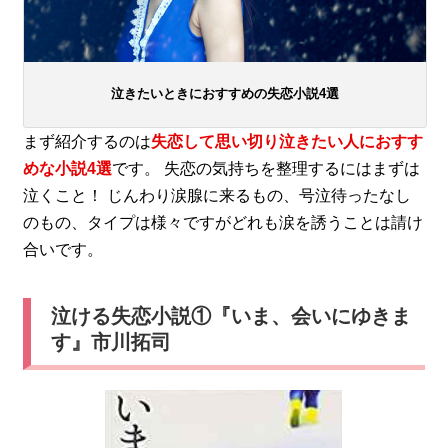
泣きたいときにおすすめの失恋小説4選
まず紹介するのは
失恋して思い切り泣きたい人におすす
めな小説4選
です。 失恋の気持ちを整理するにはまずは
泣くこと！ じんわり涙腺に来るもの、号泣待ったなし
のもの、タイプは様々ですがどれも涙を誘うことは請け
合いです。
泣ける失恋小説①『いま、会いにゆきま
す』市川拓司