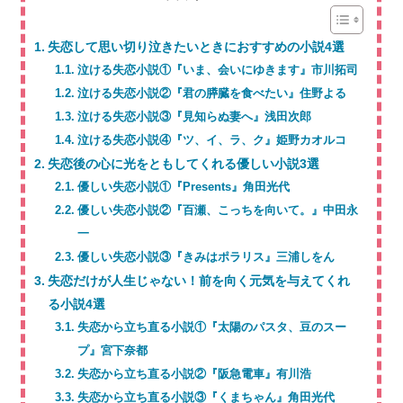
失恋して思い切り泣きたいときにおすすめの小説4選
泣ける失恋小説①『いま、会いにゆきます』市川拓司
泣ける失恋小説②『君の膵臓を食べたい』住野よる
泣ける失恋小説③『見知らぬ妻へ』浅田次郎
泣ける失恋小説④『ツ、イ、ラ、ク』姫野カオルコ
失恋後の心に光をともしてくれる優しい小説3選
優しい失恋小説①『Presents』角田光代
優しい失恋小説②『百瀬、こっちを向いて。』中田永
一
優しい失恋小説③『きみはポラリス』三浦しをん
失恋だけが人生じゃない！前を向く元気を与えてくれ
る小説4選
失恋から立ち直る小説①『太陽のパスタ、豆のスー
プ』宮下奈都
失恋から立ち直る小説②『阪急電車』有川浩
失恋から立ち直る小説③『くまちゃん』角田光代