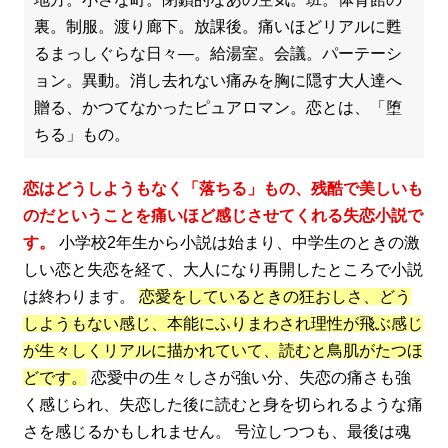
裏。制服。渡り廊下。放課後。痛いほどリアルに甦
るまっしぐらな日々―。給湯室。会議。パーテーシ
ョン。異動。消し去れない痛みを胸に隠す大人達へ
贈る、かつてなかったピュアロマン。恋とは、「堕
ちる」もの。
恋はどうしようもなく「落ちる」もの、残酷で美しいも
のだということを痛いほど感じさせてくれる失恋小説で
す。
小学校2年生から小説は始まり、中学生のときの激
しい恋と失恋を経て、大人になり再開したところで小説
は終わります。
恋愛をしているときの狂おしさ、どう
しようもない感じ、本能にふりまわされ理性が飛ぶ感じ
が生々しくリアルに描かれていて、読むと鳥肌がたつほ
どです。
恋愛中の生々しさが強い分、失恋の痛さも強
く感じられ、失恋した後に読むと身を切られるような痛
さを感じるかもしれません。 号泣しつつも、最後は魂