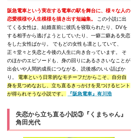
阪急電車という実在する電車の駅を舞台に、様々な人の
恋愛模様や人生模様を描き出す短編集。
この小説に出
てくる女性は、結婚直前に彼氏を寝取られたり、DVを
する相手から逃げようとしていたり、一癖二癖ある失恋
をした女性ばかり。 でもどの女性も凛としていて、
正々堂々と失恋と今後の人生に向き合っています。 そ
のほかのエピソードも、身の回りにあるささいなことが
出会いや人間的成長につながる、読後感のいい話ばか
り。
電車という日常的なモチーフだからこそ、自分自
身を見つめなおし、立ち直るきっかけを見つけるヒント
が得られそうな小説です。
『阪急電車』有川浩
失恋から立ち直る小説③『くまちゃん』
角田光代