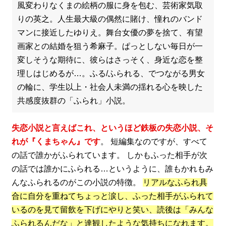
風変わりなくまの絵柄の服に身を包む、芸術家気取
りの英之。人生最大級の偶然に賭け、憧れのバンド
マンに接近したゆりえ。舞台女優の夢を捨て、有望
画家との結婚を狙う希麻子。ぱっとしない毎日が一
変しそうな期待に、彼らはさっそく、身近な恋を整
理しはじめるが…。ふる/ふられる、でつながる男女
の輪に、学生以上・社会人未満の揺れる心を映した
共感度抜群の「ふられ」小説。
失恋小説と言えばこれ、というほど鉄板の失恋小説、そ
れが『くまちゃん』です
。 短編集なのですが、すべて
の話で誰かがふられています。 しかもふった相手が次
の話では誰かにふられる…というように、誰もかれもみ
んなふられるのがこの小説の特徴。
リアルなふられ具
合に自分を重ねてちょっと涙し、ふった相手がふられて
いるのを見て留飲を下げにやりと笑い、読後は「みんな
ふられるんだな」と達観したような気持ちになれます。