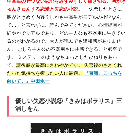
中高生のせつない恋心をみずみずしく描き切る、胸がき
ゅんきゅんする恋愛と失恋の小説。
「失恋したときに
胸がときめく内容？しかも中高生がモデルの小説なん
て…」と言わずに、読んでみてください。 心情描写が
細やかでリアルであり、どの主人公も不器用に生きてい
るのがわかるので、大人が読んでも違和感がありませ
ん。 むしろ主人公の不器用さに共感できること必至で
す。 ミステリーのようなちょっとしたひねりもあっ
て、
読後感が最高にさわやかです。
失恋後のささくれ
だった気持ちを癒したい人に最適。
『百瀬、こっちを
向いて。』中田永一
優しい失恋小説③『きみはポラリス』三
浦しをん