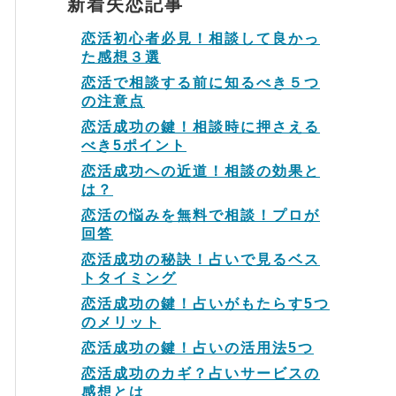
新着失恋記事
恋活初心者必見！相談して良かっ
た感想３選
恋活で相談する前に知るべき５つ
の注意点
恋活成功の鍵！相談時に押さえる
べき5ポイント
恋活成功への近道！相談の効果と
は？
恋活の悩みを無料で相談！プロが
回答
恋活成功の秘訣！占いで見るベス
トタイミング
恋活成功の鍵！占いがもたらす5つ
のメリット
恋活成功の鍵！占いの活用法5つ
恋活成功のカギ？占いサービスの
感想とは