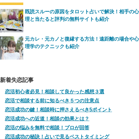
既読スルーの原因をタロット占いで解決！相手の心
理と当たると評判の無料サイトも紹介
元カレ・元カノと復縁する方法！遠距離の場合や心
理学のテクニックも紹介
新着失恋記事
恋活初心者必見！相談して良かった感想３選
恋活で相談する前に知るべき５つの注意点
恋活成功の鍵！相談時に押さえるべき5ポイント
恋活成功への近道！相談の効果とは？
恋活の悩みを無料で相談！プロが回答
恋活成功の秘訣！占いで見るベストタイミング