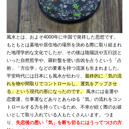
風水とは、およそ4000年に中国で発祥した思想です。
もともとは墓地や居住地の場所を決める際に取り組まれ
た地理学的な文化でしたが、その後は陰陽説や五行説と
いった自然哲学や、羅針盤を使い吉凶を占うという「占
術」「方位学」などの要素を持つ流派も生まれました。
平安時代には日本にも風水が伝わり、
最終的に「気の流
れを物や間取りでコントロールし、運気をアップさせ
る」という現代の形になったのです。
風水には金運や
恋愛運、仕事運などありとあらゆる「気」の流れをコン
トロールする力を持っているため、不幸が続く際のお祓
いとして取り入れている人もたくさんいます。 つま
り、
失恋後の悪い「気」を断ち切るにはうってつけの方