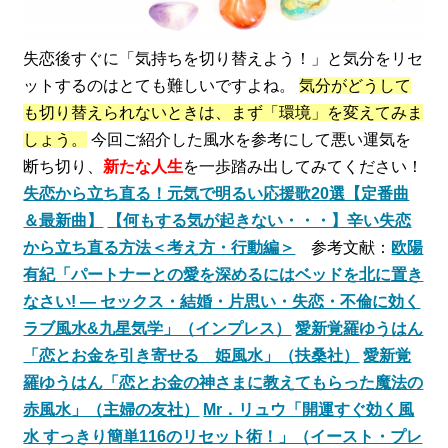
失恋後すぐに「気持ちを切り替えよう！」と気分をリセ
ットするのはとても難しいですよね。
気分がどうして
も切り替えられないときは、まず「環境」を変えてみま
しょう。
今回ご紹介した風水を参考にして悪い運気を
断ち切り、
新たな人生
を一歩踏み出してみてください！
失恋から立ち直る！元気で明るい応援歌20選【定番曲
＆最新曲】
【何もする気が起きない・・・】辛い失恋
から立ち直る方法＜考え方・行動編＞
参考文献：
欧陽
有紀「パートナーとの愛を深めるにはベッドを北に置き
なさい! ― セックス・結婚・片思い・失恋・不倫に効く
ラブ風水&九星気学」（インプレス）
愛新覚羅ゆうはん
「恋とお金を引き寄せる 姫風水」（扶桑社）
愛新覚
羅ゆうはん
「恋とお金の神さまに教えてもらった魔法の
赤風水」（主婦の友社）
Mr．リュウ「開運すぐ効く風
水 すっきり簡単116のリセット術！」（イースト・プレ