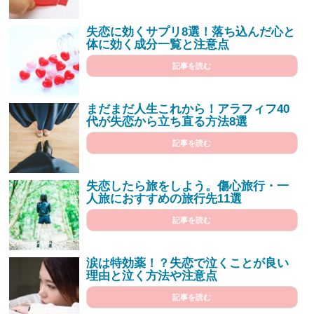
失恋に効くサプリ8選！落ち込んだ心と
体に効く成分一覧と注意点
記事を読む
まだまだ人生これから！アラフィフ40
代が失恋から立ち直る方法8選
記事を読む
失恋したら旅をしよう。傷心旅行・一
人旅におすすめの旅行先11選
記事を読む
涙は特効薬！？失恋で泣くことが良い
理由と泣く方法や注意点
記事を読む