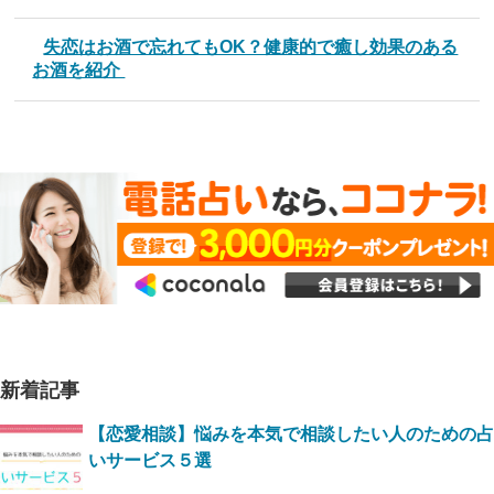
失‌恋‌は‌お‌酒‌で‌忘‌れ‌て‌も‌OK‌？健‌康‌的‌で‌癒‌し‌効‌果‌の‌あ‌る‌
お‌酒‌を‌紹‌介‌ ‌
新着記事
【恋愛相談】悩みを本気で相談したい人のための占
いサービス５選