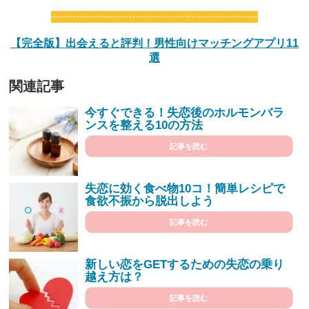
【完全版】出会えると評判！男性向けマッチングアプリ11
選
関連記事
今すぐできる！失恋後のホルモンバラ
ンスを整える10の方法
記事を読む
失恋に効く食べ物10コ！簡単レシピで
食欲不振から脱出しよう
記事を読む
新しい恋をGETするための失恋の乗り
越え方は？
記事を読む