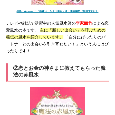
出典：Amazon「「出逢い」をよぶ風水」著：李家幽竹（世界文化社）
テレビや雑誌で活躍中の人気風水師の
李家幽竹
による恋
愛風水の本です。
主に「新しい出会い」を呼ぶための
秘伝の風水を紹介しています。
「自分にぴったりのパ
ートナーとの出会いを引き寄せたい！」という人にはぴ
ったりです！
②恋とお金の神さまに教えてもらった魔
法の赤風水