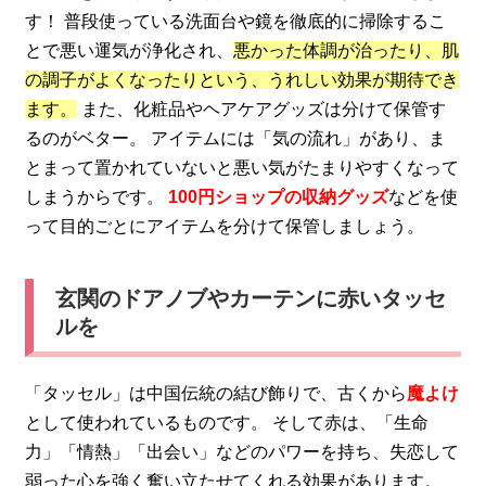
す！ 普段使っている洗面台や鏡を徹底的に掃除するこ
とで悪い運気が浄化され、
悪かった体調が治ったり、肌
の調子がよくなったりという、うれしい効果が期待でき
ます。
また、化粧品やヘアケアグッズは分けて保管す
るのがベター。 アイテムには「気の流れ」があり、ま
とまって置かれていないと悪い気がたまりやすくなって
しまうからです。
100円ショップの収納グッズ
などを使
って目的ごとにアイテムを分けて保管しましょう。
玄関のドアノブやカーテンに赤いタッセ
ルを
「タッセル」は中国伝統の結び飾りで、古くから
魔よけ
として使われているものです。 そして赤は、「生命
力」「情熱」「出会い」などのパワーを持ち、失恋して
弱った心を強く奮い立たせてくれる効果があります。