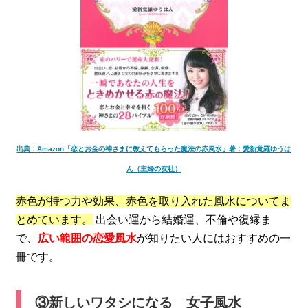
出典：Amazon「恋とお金の神さまに教えてもらった魔法の赤風水」著：愛新覚羅ゆうは
ん（主婦の友社）
赤色が持つ力や効果、赤色を取り入れた風水についてま
とめています。
出会い運から結婚運、不倫や復縁ま
で、
広い範囲の恋愛風水
が知りたい人にはおすすめの一
冊です。
③新しいワタシになる 女子風水