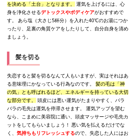
を決める「土台」となります。
運気を上げるには、心
身を浄化させる
デトックスやボディケア
がおすすめで
す。 あら塩（大さじ5杯分）を入れた40℃のお湯につか
ったり、足裏の角質ケアをしたりして、自分自身を清め
ましょう。
髪を切る
失恋すると髪を切るなんて人もいますが、実はそれはあ
る意味理にかなっている行為なのです。
髪の毛は「神
の気」とも呼ばれるほど、エネルギーを持っている大切
な部分です。
頭皮には悪い運気がたまりやすく、バラ
バラの毛先は運気を停滞させます。 運気アップを望む
なら、こまめに美容院に通い、頭皮マッサージや毛先カ
ットをしてもらいましょう！ 悪い気を払えるだけでな
く、
気持ちもリフレッシュする
ので、失恋した人にはお