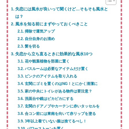
失恋には風水が良いって聞くけど…そもそも風水と
は？
風水を知る前にまずやっておくべきこと
掃除で運気アップ
自分自身のお清め
髪を切る
失恋から立ち直るときに効果的な風水10つ
花や観葉植物を部屋に置く
バスルームは必要なアイテムだけ置く
ピンクのアイテムを取り入れる
玄関にゴミを置くのはNG！とにかく清潔に
家の中央にトイレがある物件は要注意？
洗面台や鏡はピカピカにする
玄関のドアノブやカーテンに赤いタッセルを
合コン前には東南を向いて赤リップを塗る
3年以上着ていない服は捨てるべし！
パワーストーンを置く