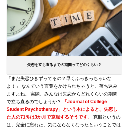
失恋を立ち直るまでの期間ってどのくらい？
「まだ失恋ひきずってるの？早くふっきっちゃいな
よ！」 なんていう言葉をかけられちゃうと、落ち込み
ますよね。 実際、みんなは失恋からどれくらいの期間
で立ち直るのでしょうか？
「Journal of College
Student Psychotherapy」という本によると、失恋し
た人の71％は3か月で克服するそうです。
克服というの
は、完全に忘れた、気にならなくなったということでは