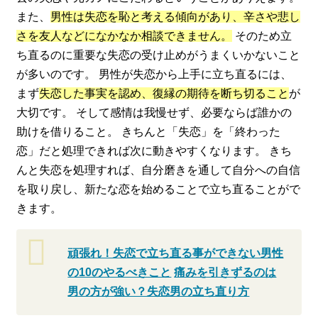
また、
男性は失恋を恥と考える傾向があり、辛さや悲し
さを友人などになかなか相談できません。
そのため立
ち直るのに重要な失恋の受け止めがうまくいかないこと
が多いのです。 男性が失恋から上手に立ち直るには、
まず
失恋した事実を認め、復縁の期待を断ち切ること
が
大切です。 そして感情は我慢せず、必要ならば誰かの
助けを借りること。 きちんと「失恋」を「終わった
恋」だと処理できれば次に動きやすくなります。 きち
んと失恋を処理すれば、自分磨きを通して自分への自信
を取り戻し、新たな恋を始めることで立ち直ることがで
きます。
頑張れ！失恋で立ち直る事ができない男性
の10のやるべきこと
痛みを引きずるのは
男の方が強い？失恋男の立ち直り方