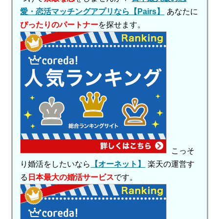
愛・恋活マッチングアプリなら【Pairs】
あなたに
ぴったりのパートナー
を探せます。
こっそ
り婚活をしたいなら
【オーネット】
楽天の運営す
る
日本最大の婚活サービス
です。