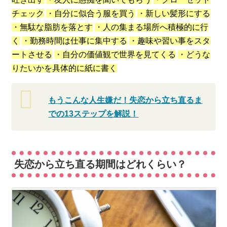
チェック
・自分に似合う服を買う
・新しい髪形にする
・無駄な脂肪を落とす
・人の集まる場所へ積極的に行
く
・勤務時間は仕事に集中する
・趣味や習い事をスタ
ートさせる
・自分の価値観で世界を見てくる
・どうな
りたいかを具体的に紙に書く
もうこんな人生嫌だ！失恋から立ち直るま
での13ステップを解説！
失恋から立ち直る期間はどれくらい？