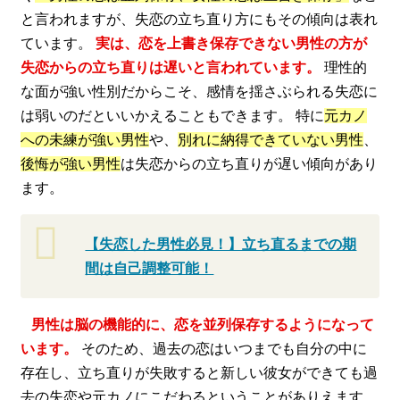
と言われますが、失恋の立ち直り方にもその傾向は表れ
ています。
実は、恋を上書き保存できない男性の方が
失恋からの立ち直りは遅いと言われています。
理性的
な面が強い性別だからこそ、感情を揺さぶられる失恋に
は弱いのだといいかえることもできます。 特に
元カノ
への未練が強い男性
や、
別れに納得できていない男性
、
後悔が強い男性
は失恋からの立ち直りが遅い傾向があり
ます。
【失恋した男性必見！】立ち直るまでの期
間は自己調整可能！
男性は脳の機能的に、恋を並列保存するようになって
います。
そのため、過去の恋はいつまでも自分の中に
存在し、立ち直りが失敗すると新しい彼女ができても過
去の失恋や元カノにこだわるということがありえます。