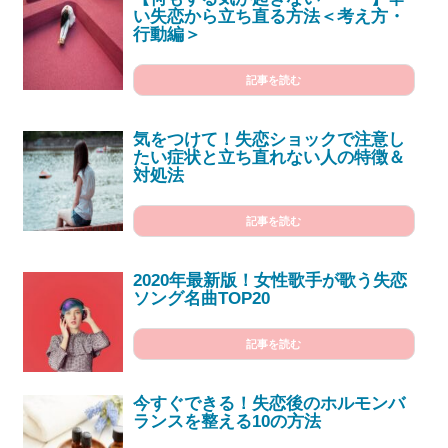
い失恋から立ち直る方法＜考え方・
行動編＞
記事を読む
気をつけて！失恋ショックで注意し
たい症状と立ち直れない人の特徴＆
対処法
記事を読む
2020年最新版！女性歌手が歌う失恋
ソング名曲TOP20
記事を読む
今すぐできる！失恋後のホルモンバ
ランスを整える10の方法