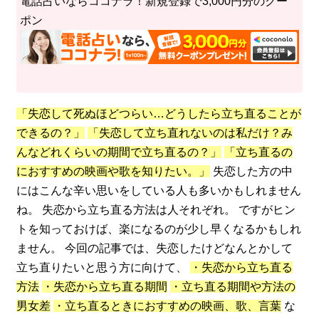
電話占いならココナラ！新規登録で3,000円分のクー
ポン
「失恋して死ぬほどつらい…どうしたら立ち直ることが
できるの？」
「失恋して立ち直れないのは私だけ？み
んなどれくらいの期間で立ち直るの？」
「立ち直るの
におすすめの映画や歌を知りたい。」
失恋した方の中
にはこんな辛い思いをしている人も多いかもしれません
ね。 失恋から立ち直る方法は人それぞれ。 ですがヒン
トを知っておけば、楽になるのが少し早くなるかもしれ
ません。 今回の記事では、失恋したけどなんとかして
立ち直りたいと思う方に向けて、
・失恋から立ち直る
方法
・失恋から立ち直る期間
・立ち直る期間や方法の
男女差
・立ち直るときにおすすめの映画、歌、言葉
な