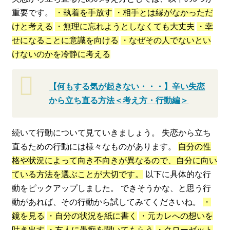
重要です。
・執着を手放す
・相手とは縁がなかっただ
けと考える
・無理に忘れようとしなくても大丈夫
・幸
せになることに意識を向ける
・なぜその人でないとい
けないのかを冷静に考える
【何もする気が起きない・・・】辛い失恋
から立ち直る方法＜考え方・行動編＞
続いて行動について見ていきましょう。 失恋から立ち
直るための行動には様々なものがあります。
自分の性
格や状況によって向き不向きが異なるので、自分に向い
ている方法を選ぶことが大切です。
以下に具体的な行
動をピックアップしました。 できそうかな、と思う行
動があれば、その行動から試してみてくださいね。
・
鏡を見る
・自分の状況を紙に書く
・元カレへの想いを
吐き出す
・友人に愚痴を聞いてもらう
・クローゼット