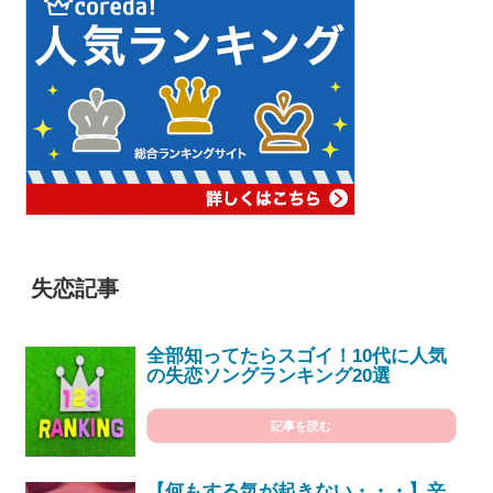
失恋記事
全部知ってたらスゴイ！10代に人気
の失恋ソングランキング20選
記事を読む
【何もする気が起きない・・・】辛