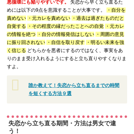
悪循環にも陥りやすいです。
失恋から早く立ち直るた
めには以下の9点を意識することが大事です。
・自分を
責めない
・元カレを責めない
・過去は過ぎたものだと
自覚する
・その程度の縁だったことへの自覚
・元カレ
の情報を絶つ
・自分の情報発信はしない
・周囲の意見
に振り回されない
・自信を取り戻す
・明るい未来を強
く信じる
どちらかを悪者にするのではなく、事実をあ
りのまま受け入れるようにすると立ち直りやすくなりま
すよ。
誰か教えて！失恋から立ち直るまでの時間
を短くする方法９選
失恋から立ち直る期間・方法は男女で違
う！