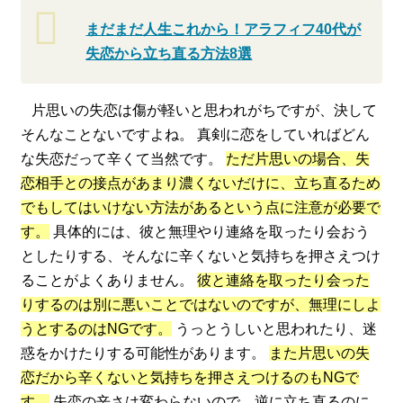
まだまだ人生これから！アラフィフ40代が
失恋から立ち直る方法8選
片思いの失恋は傷が軽いと思われがちですが、決して
そんなことないですよね。 真剣に恋をしていればどん
な失恋だって辛くて当然です。
ただ片思いの場合、失
恋相手との接点があまり濃くないだけに、立ち直るため
でもしてはいけない方法があるという点に注意が必要で
す。
具体的には、彼と無理やり連絡を取ったり会おう
としたりする、そんなに辛くないと気持ちを押さえつけ
ることがよくありません。
彼と連絡を取ったり会った
りするのは別に悪いことではないのですが、無理にしよ
うとするのはNGです。
うっとうしいと思われたり、迷
惑をかけたりする可能性があります。
また片思いの失
恋だから辛くないと気持ちを押さえつけるのもNGで
す。
失恋の辛さは変わらないので、逆に立ち直るのに