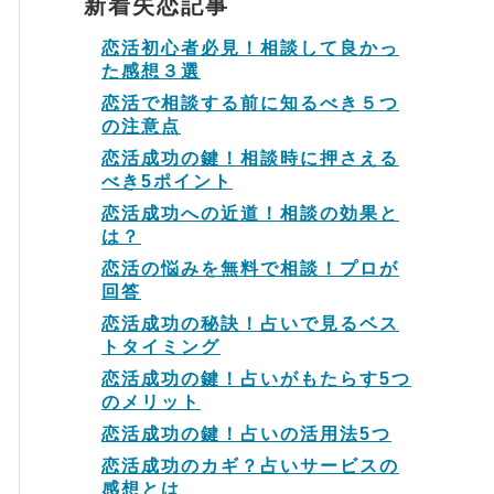
新着失恋記事
恋活初心者必見！相談して良かっ
た感想３選
恋活で相談する前に知るべき５つ
の注意点
恋活成功の鍵！相談時に押さえる
べき5ポイント
恋活成功への近道！相談の効果と
は？
恋活の悩みを無料で相談！プロが
回答
恋活成功の秘訣！占いで見るベス
トタイミング
恋活成功の鍵！占いがもたらす5つ
のメリット
恋活成功の鍵！占いの活用法5つ
恋活成功のカギ？占いサービスの
感想とは