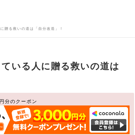
人に贈る救いの道は「自分改造」！
っている人に贈る救いの道は
0円分のクーポン