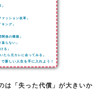
革」
」
ファッション改革」
イキング」
」
間関係の構築」
り返らない」
付ける」
付いたら元カレに会ってみる」
」で新しい人生を手に入れよう！
のは「失った代償」が大きいか