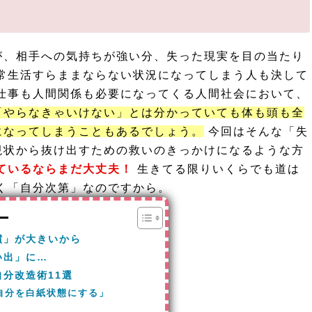
が、相手への気持ちが強い分、失った現実を目の当たり
常生活すらままならない状況になってしまう人も決して
仕事も人間関係も必要になってくる人間社会において、
「やらなきゃいけない」とは分かっていても体も頭も全
になってしまうこともあるでしょう。
今回はそんな「失
現状から抜け出すための救いのきっかけになるような方
ているならまだ大丈夫！
生きてる限りいくらでも道は
く「自分次第」なのですから。
償」が大きいから
い出」に…
分改造術11選
自分を白紙状態にする」
」