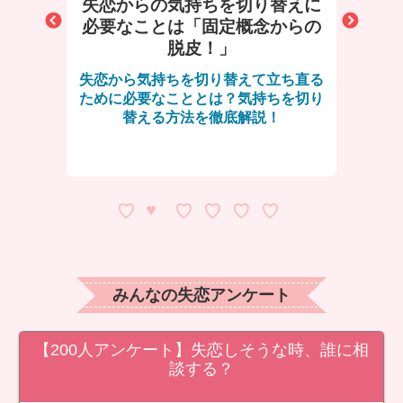
泣けな
失恋からの気持ちを切り替えに
思い
心理と
必要なことは「固定概念からの
る！失
脱皮！」
のに泣け
失恋から気持ちを切り替えて立ち直る
感情移
一挙ご紹
ために必要なこととは？気持ちを切り
んのこ
替える方法を徹底解説！
もご紹
みんなの失恋アンケート
【200人アンケート】失恋しそうな時、誰に相
談する？