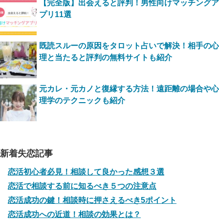
【完全版】出会えると評判！男性向けマッチングア
プリ11選
既読スルーの原因をタロット占いで解決！相手の心
理と当たると評判の無料サイトも紹介
元カレ・元カノと復縁する方法！遠距離の場合や心
理学のテクニックも紹介
新着失恋記事
恋活初心者必見！相談して良かった感想３選
恋活で相談する前に知るべき５つの注意点
恋活成功の鍵！相談時に押さえるべき5ポイント
恋活成功への近道！相談の効果とは？