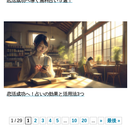
恋活成功へ導く無料占い５選！
恋活成功へ！占いの効果と活用法3つ
1 / 29
1
2
3
4
5
...
10
20
...
»
最後 »