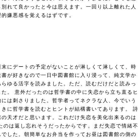
ら別れて良かったと今は思えます。一回り以上離れた人
理的嫌悪感を覚えるはずです。
週末にデートの予定がないことが淋しくて淋しくて、時
読書が好きなので一日中図書館に入り浸って、純文学か
あらゆる活字を読みました。ただ、読むだけだと読みっ
た。 意外だったのは哲学書の中に失恋から立ち直るヒ
的には刺さりました。哲学者ってネクラな人、今でいう
きに哲学書を読むとヒントが結構書いてあります。 詩
恋の天才だと思います。これだけ失恋を美化出来るのは
たのは返し忘れそうだったからです。まだ失恋で情緒不
んでした。朝簡単なお弁当を作ってお昼は図書館の側の