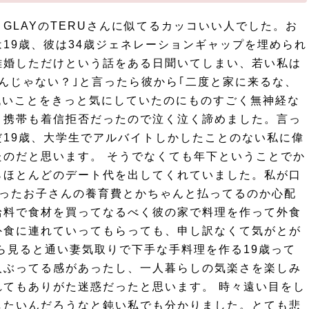
GLAYのTERUさんに似てるカッコいい人でした。お
19歳、彼は34歳ジェネレーションギャップを埋められ
離婚しただけという話をある日聞いてしまい、若い私は
んじゃない？｣と言ったら彼から｢二度と家に来るな、
低いことをきっと気にしていたのにものすごく無神経な
、携帯も着信拒否だったので泣く泣く諦めました。言っ
19歳、大学生でアルバイトしかしたことのない私に偉
のだと思います。 そうでなくても年下ということでか
らほとんどのデート代を出してくれていました。私が口
だったお子さんの養育費とかちゃんと払ってるのか心配
給料で食材を買ってなるべく彼の家で料理を作って外食
外食に連れていってもらっても、申し訳なくて気がとが
ら見ると通い妻気取りで下手な手料理を作る19歳って
人ぶってる感があったし、一人暮らしの気楽さを楽しみ
てもありがた迷惑だったと思います。 時々遠い目をし
したいんだろうなと鈍い私でも分かりました。とても悲