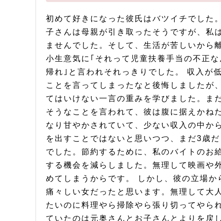
初めて好きになった彼氏はバツイチでした。
子さんは母親が引き取ったそうですが、私は
ませんでした。そして、生活が苦しいから
小生意気に｢それって児童扶養手当の不正な
帰れ｣と言われそれっきりでした。 収入が
ことを言ってしまったなと後悔しましたが
てはいけない一言の重みを学びました。まだ
そうなことを言われて、彼は腹に据えかねた
なり甘やかされていて、少ない収入の中か
を出すことではないと思いつつ、まだ3歳
でした。節約するために、私のバイトのお
する機会を減らしました。無理して映画や
めてしまうからです。 しかし、彼の立場か
痛々しい女だったと思います。無理して大
たいのに料理やら掃除やら張り切ってやられ
ていたのは元奥さんとお子さんとよりを戻