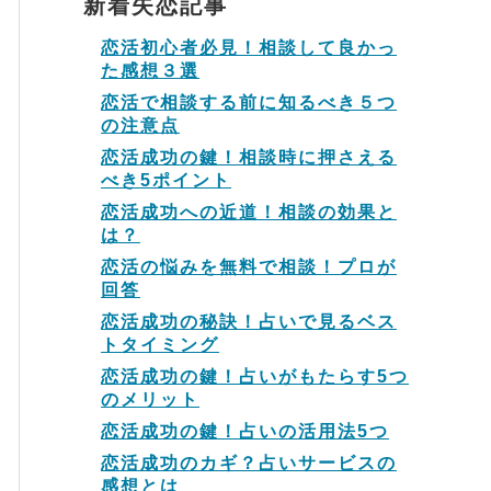
新着失恋記事
恋活初心者必見！相談して良かっ
た感想３選
恋活で相談する前に知るべき５つ
の注意点
恋活成功の鍵！相談時に押さえる
べき5ポイント
恋活成功への近道！相談の効果と
は？
恋活の悩みを無料で相談！プロが
回答
恋活成功の秘訣！占いで見るベス
トタイミング
恋活成功の鍵！占いがもたらす5つ
のメリット
恋活成功の鍵！占いの活用法5つ
恋活成功のカギ？占いサービスの
感想とは