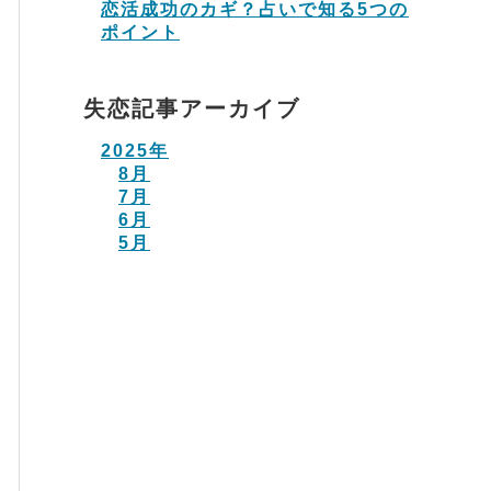
恋活成功のカギ？占いで知る5つの
ポイント
失恋記事アーカイブ
2025年
8月
7月
6月
5月