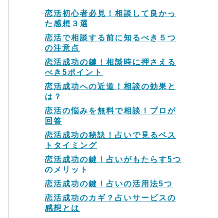
恋活初心者必見！相談して良かっ
た感想３選
恋活で相談する前に知るべき５つ
の注意点
恋活成功の鍵！相談時に押さえる
べき5ポイント
恋活成功への近道！相談の効果と
は？
恋活の悩みを無料で相談！プロが
回答
恋活成功の秘訣！占いで見るベス
トタイミング
恋活成功の鍵！占いがもたらす5つ
のメリット
恋活成功の鍵！占いの活用法5つ
恋活成功のカギ？占いサービスの
感想とは