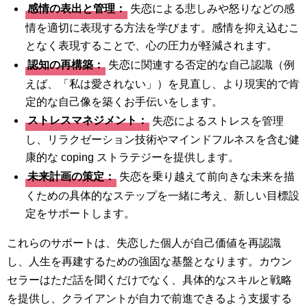
感情の表出と管理：
失恋による悲しみや怒りなどの感
情を適切に表現する方法を学びます。感情を抑え込むこ
となく表現することで、心の圧力が軽減されます。
認知の再構築：
失恋に関連する否定的な自己認識（例
えば、「私は愛されない」）を見直し、より現実的で肯
定的な自己像を築くお手伝いをします。
ストレスマネジメント：
失恋によるストレスを管理
し、リラクゼーション技術やマインドフルネスを含む健
康的な coping ストラテジーを提供します。
未来計画の策定：
失恋を乗り越えて前向きな未来を描
くための具体的なステップを一緒に考え、新しい目標設
定をサポートします。
これらのサポートは、失恋した個人が自己価値を再認識
し、人生を再建するための強固な基盤となります。カウン
セラーはただ話を聞くだけでなく、具体的なスキルと戦略
を提供し、クライアントが自力で前進できるよう支援する