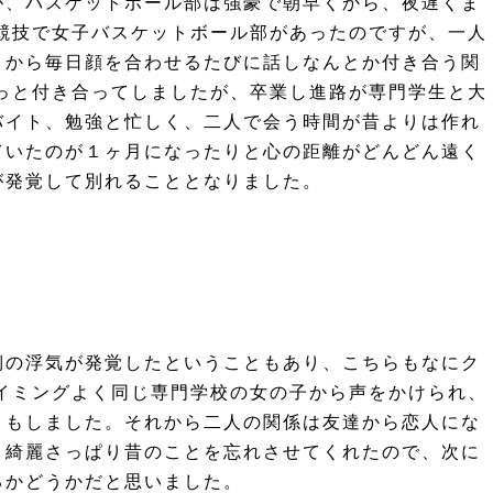
が、バスケットボール部は強豪で朝早くから、夜遅くま
競技で女子バスケットボール部があったのですが、一人
こから毎日顔を合わせるたびに話しなんとか付き合う関
っと付き合ってしましたが、卒業し進路が専門学生と大
バイト、勉強と忙しく、二人で会う時間が昔よりは作れ
ていたのが１ヶ月になったりと心の距離がどんどん遠く
が発覚して別れることとなりました。
側の浮気が発覚したということもあり、こちらもなにク
イミングよく同じ専門学校の女の子から声をかけられ、
りもしました。それから二人の関係は友達から恋人にな
、綺麗さっぱり昔のことを忘れさせてくれたので、次に
るかどうかだと思いました。