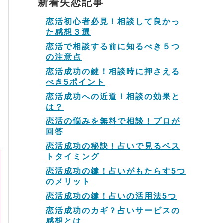
新着失恋記事
恋活初心者必見！相談して良かっ
た感想３選
恋活で相談する前に知るべき５つ
の注意点
恋活成功の鍵！相談時に押さえる
べき5ポイント
恋活成功への近道！相談の効果と
は？
恋活の悩みを無料で相談！プロが
回答
恋活成功の秘訣！占いで見るベス
トタイミング
恋活成功の鍵！占いがもたらす5つ
のメリット
恋活成功の鍵！占いの活用法5つ
恋活成功のカギ？占いサービスの
感想とは