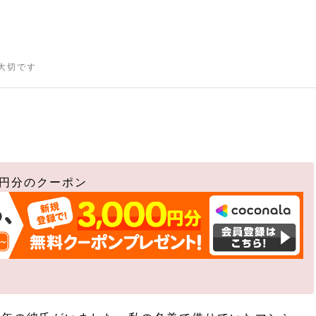
大切です
す
0円分のクーポン