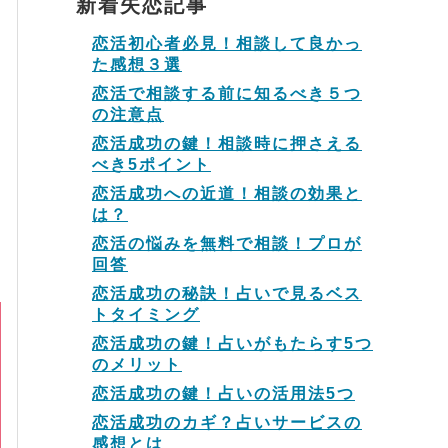
新着失恋記事
恋活初心者必見！相談して良かっ
た感想３選
恋活で相談する前に知るべき５つ
の注意点
恋活成功の鍵！相談時に押さえる
べき5ポイント
恋活成功への近道！相談の効果と
は？
恋活の悩みを無料で相談！プロが
回答
恋活成功の秘訣！占いで見るベス
トタイミング
恋活成功の鍵！占いがもたらす5つ
のメリット
恋活成功の鍵！占いの活用法5つ
恋活成功のカギ？占いサービスの
感想とは