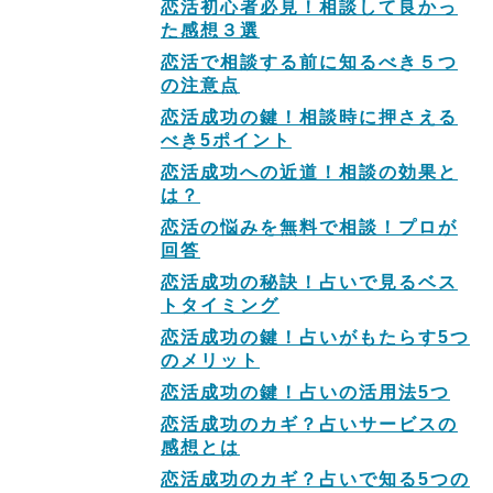
恋活初心者必見！相談して良かっ
た感想３選
恋活で相談する前に知るべき５つ
の注意点
恋活成功の鍵！相談時に押さえる
べき5ポイント
恋活成功への近道！相談の効果と
は？
恋活の悩みを無料で相談！プロが
回答
恋活成功の秘訣！占いで見るベス
トタイミング
恋活成功の鍵！占いがもたらす5つ
のメリット
恋活成功の鍵！占いの活用法5つ
恋活成功のカギ？占いサービスの
感想とは
恋活成功のカギ？占いで知る5つの