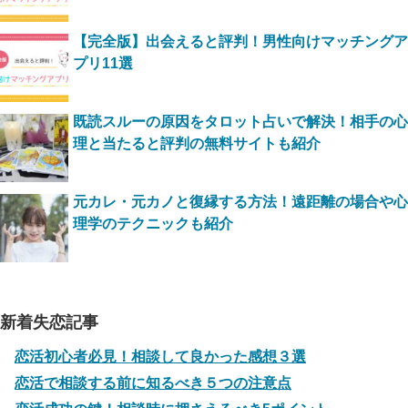
【完全版】出会えると評判！男性向けマッチングア
プリ11選
既読スルーの原因をタロット占いで解決！相手の心
理と当たると評判の無料サイトも紹介
元カレ・元カノと復縁する方法！遠距離の場合や心
理学のテクニックも紹介
新着失恋記事
恋活初心者必見！相談して良かった感想３選
恋活で相談する前に知るべき５つの注意点