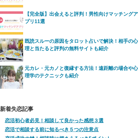
【完全版】出会えると評判！男性向けマッチングア
プリ11選
既読スルーの原因をタロット占いで解決！相手の心
理と当たると評判の無料サイトも紹介
元カレ・元カノと復縁する方法！遠距離の場合や心
理学のテクニックも紹介
新着失恋記事
恋活初心者必見！相談して良かった感想３選
恋活で相談する前に知るべき５つの注意点