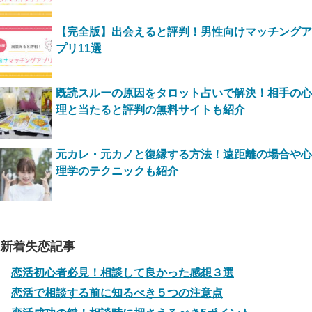
【完全版】出会えると評判！男性向けマッチングア
プリ11選
既読スルーの原因をタロット占いで解決！相手の心
理と当たると評判の無料サイトも紹介
元カレ・元カノと復縁する方法！遠距離の場合や心
理学のテクニックも紹介
新着失恋記事
恋活初心者必見！相談して良かった感想３選
恋活で相談する前に知るべき５つの注意点