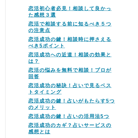
恋活初心者必見！相談して良かっ
た感想３選
恋活で相談する前に知るべき５つ
の注意点
恋活成功の鍵！相談時に押さえる
べき5ポイント
恋活成功への近道！相談の効果と
は？
恋活の悩みを無料で相談！プロが
回答
恋活成功の秘訣！占いで見るベス
トタイミング
恋活成功の鍵！占いがもたらす5つ
のメリット
恋活成功の鍵！占いの活用法5つ
恋活成功のカギ？占いサービスの
感想とは