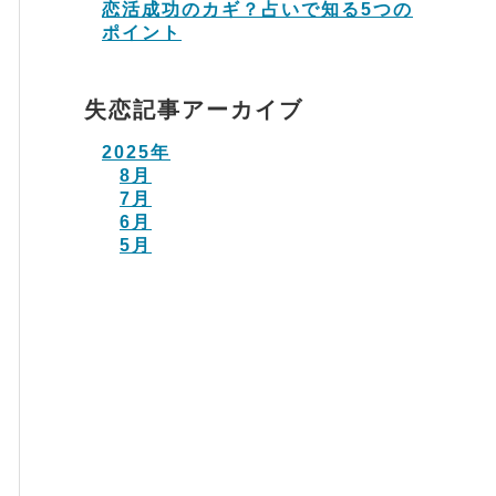
恋活成功のカギ？占いで知る5つの
ポイント
失恋記事アーカイブ
2025年
8月
7月
6月
5月